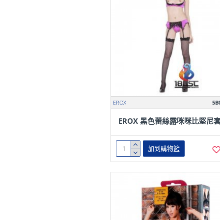
EROX
5B
EROX 黑色蕾絲露咪咪比堅尼
加到購物籃