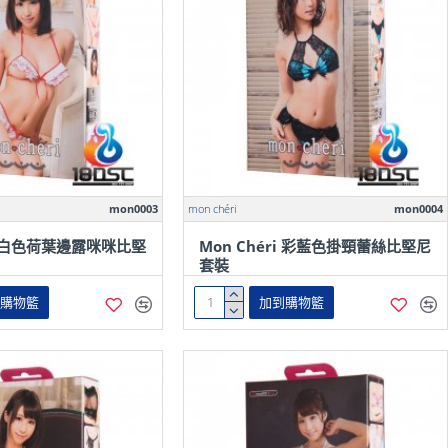
mon0003
mon chéri
mon0004
ri 白色荷葉邊露咪咪比堅
Mon Chéri 彩藍色掛頸蕾絲比堅尼
套裝
到購物籃
加到購物籃