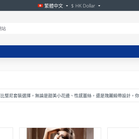
繁體中文
$
HK Dollar
比堅尼套裝選擇，無論是甜美小花邊、性感蕾絲，還是瑰麗緞帶設計，你都