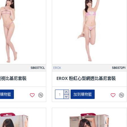
5B0377CL
EROX
5B0372PI
感透視比基尼套裝
EROX 粉紅心型網透比基尼套裝
到購物籃
加到購物籃