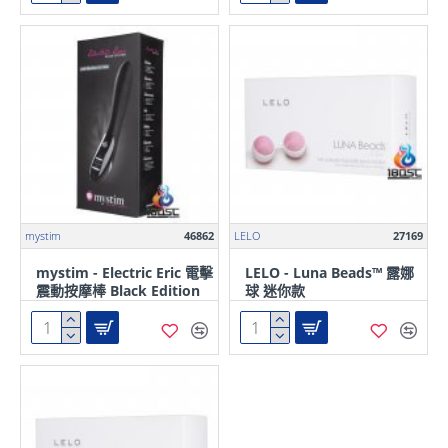
mystim
46862
LELO
27169
mystim - Electric Eric 電擊
LELO - Luna Beads™ 露娜
震動按摩棒 Black Edition
球 迷你款