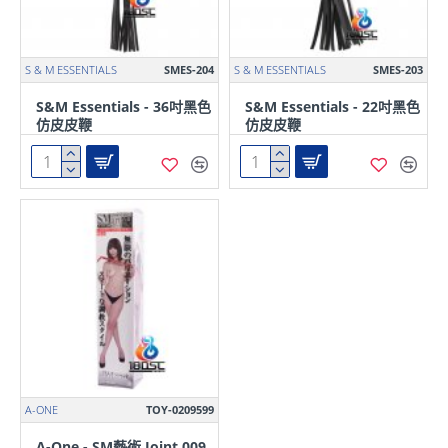
S & M ESSENTIALS
SMES-204
S & M ESSENTIALS
SMES-203
S&M Essentials - 36吋黑色
S&M Essentials - 22吋黑色
仿皮皮鞭
仿皮皮鞭
A-ONE
TOY-0209599
A-One - SM藝術 Joint 009