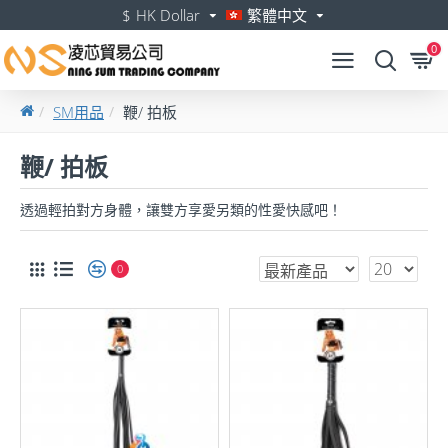
$
HK Dollar
繁體中文
0
SM用品
鞭/ 拍板
鞭/ 拍板
透過輕拍對方身體，讓雙方享愛另類的性愛快感吧！
0