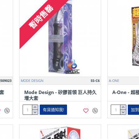
暫時售罄
509023
MODE DESIGN
SS-C6
A-ONE
久套
Mode Design - 矽膠首領 巨人持久
A-One -
增大套
有貨通知我!
加