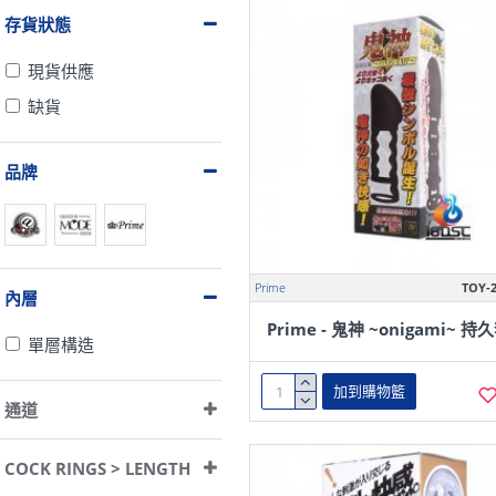
存貨狀態
現貨供應
缺貨
品牌
Prime
TOY-2
內層
Prime - 鬼神 ~onigami~ 持
單層構造
加到購物籃
通道
COCK RINGS > LENGTH