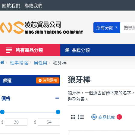
關於我們
聯絡我們
所有分類
所有產品分類
品牌分類
性事增強
男性用
狼牙棒
狼牙棒
篩選
清除選項
狼牙棒，一個遠古留傳下來的名字
價格
避孕效果。
商品比較
0
$
$