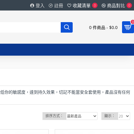
登入
註冊
收藏清單
商品對比
0
0
0
0 件商品 - $0.0
減低你的敏感度，達到持久效果，切記不能當安全套使用，產品沒有任何
排序方式：
顯示：