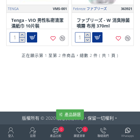
TENGA
VMS-001
Febreze ファブリーズ
363921
Tenga - VIO 男性私密清潔
ファブリーズ - W 消臭除菌
濕紙巾 10片裝
噴霧 布用 370ml
正在顯示第 1 至第 2 件商品，總數 2 件 ( 共 1 頁 )
產品篩選
版權所有 © 2020 凌芯貿易公司，保留一切權利。
0
0
登入
註冊
產品比較
願望清單
聯絡我們
Whatapps