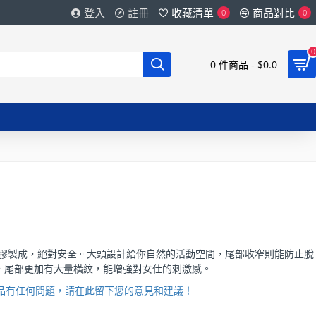
登入
註冊
收藏清單
商品對比
0
0
0
0 件商品 - $0.0
特級低嗅乳膠製成，絕對安全。大頭設計給你自然的活動空間，尾部收窄則能防止脫
外，尾部更加有大量橫紋，能增強對女仕的刺激感。
品有任何問題，請在此留下您的意見和建議！