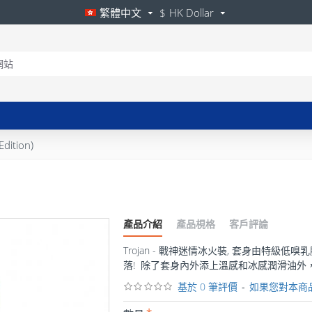
繁體中文
$
HK Dollar
ition)
產品介紹
產品梘格
客戶評論
Trojan - 戰神迷情冰火裝, 套身由
落! 除了套身內外添上溫感和冰感潤滑油
基於 0 筆評價
-
如果您對本商