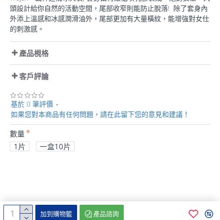
頭設計給你自然的活動空間，尾部收窄則能防止脫落! 除了套身內
外添上溫感和冰感潤滑油外，尾部更加有大量橫紋，能增強對女仕
的刺激感。
產品梘格
客戶評論
基於 0 筆評價
-
如果您對本商品有任何問題，請在此留下您的意見和建議！
數量
1片
一盒10片
加到購物籃
產品諮詢
版權所有 © 2020 凌芯貿易公司，保留一切權利。