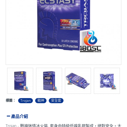
標籤：
Trojan
戰神
安全套
產品介紹
Trojan - 戰神迷情冰火裝, 套身由特級低嗅乳膠製成，絕對安全。大