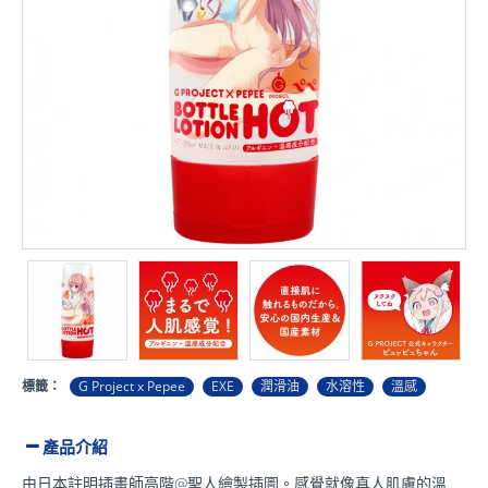
標籤：
G Project x Pepee
EXE
潤滑油
水溶性
溫感
產品介紹
由日本註明插畫師
高階@聖人
繪製插圖。感覺就像真人肌膚的溫