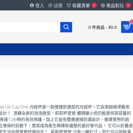
登入
註冊
收藏清單
商品對比
0
0
0
0 件商品 - $0.0
經杯, INTIMINA Lily Cup One 月經杯是一款便捷舒適型的月經杯。它採用超順滑醫用
設計！ 憑藉全新的泡泡造型，莉莉杯壹號 體積雖小但仍能提供高容量的
有長達12小時的長效保護。加上它設有雙層邊緣防漏設計，循環使用的過
在環保的前題下，使其成為衛生棉條和護墊的最好替代品。 它可以折疊成
常生活中感覺更舒適自在！ 莉莉杯壹號 只有一種尺寸，但它可以同時滿