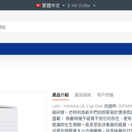
繁體中文
$
HK Dollar
產品介紹
產品梘格
客戶評論
Lelo - Intimina Lily Cup One 月
級矽膠，也特別為新手們的妳更易於使用而
盛載。 佩戴時幾乎感覺不到它的存在，更
程讓妳在生理期一直享受如沐春風的感覺。
可愛的潤唇膏大小方便攜帶，這意味著在日