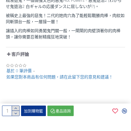
精液退鬼，一個倔強又色的惡鬼Hot Powers - 惡鬼退治2 (わから
せ鬼退治2 白ギャルの応援ダンスに屈しないが!?)。
被稱史上最強的惡鬼！二代的她肉穴為了能輕鬆戰勝肉棒，肉紋如
同斬頭台一般，一層接一層！
讓插入的肉棒如同勇闖鬼門關一般，一閘閘的肉壁頂著你的肉棒
頭，讓你需要忍著射精瘋狂地突破！
客戶評論
基於 0 筆評價
-
如果您對本商品有任何問題，請在此留下您的意見和建議！
加到購物籃
產品諮詢
版權所有 © 2020 凌芯貿易公司，保留一切權利。