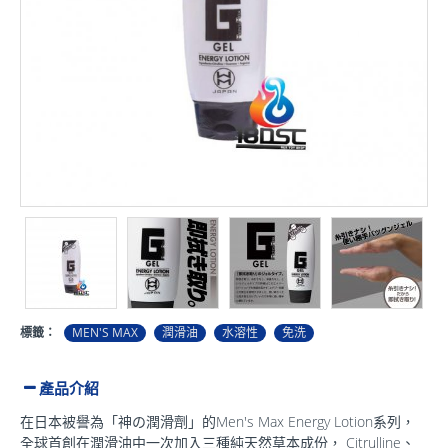
標籤：
MEN'S MAX
潤滑油
水溶性
免洗
產品介紹
在日本被譽為「神の潤滑劑」的Men's Max Energy Lotion系列，
全球首創在潤滑油中一次加入三種純天然草本成份， Citrulline、