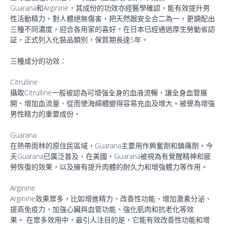
Guarana和Arginine，其成份的功效亦經醫學確認，能有效提升男
性活動精力，對人體絕無傷害，把天然跟安全合二為一，更調配出
三種不同濃度，迎合各用家的喜好。在日本已經通過厚生勞動省認
証，正式列入化裝品類別，保質期長達5年。
三種成分的功效：
Citrulline
攝取Citrulline一般被認為可增強全身的血液流暢，讓全身血管展
開、增加血流量、從而使海綿體變得容易充血及增大。被譽為增強
男性精力的重要成份。
Guarana
在熱帶雨林的原住民區域，Guarana主要用作興奮劑和鎮痛劑。今
天Guarana已廣泛普及，在美國，Guarana被視為有覺醒精神和疲
勞恢復的效果，以及擁有提升肉體的耐久力和增強體力等作用。
Arginine
Arginine效果眾多，比如增進精力、改善性功能、增加激素分泌、
提高免疫力、加強心臟與血管功能、強化肌肉和抗老化等效
果。 在眾多效用中，最引人注目的是，它能有效改善性功能和增